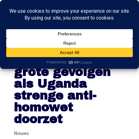
Minister
waarschuwt:
grote gevolgen
als Uganda
strenge anti-
homowet
doorzet
Nieuws