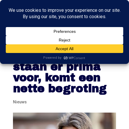
Minister van
Financiën: we
staan er prima
voor, komt een
nette begroting
Nieuws