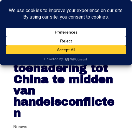
Minister
Sjoerdsma zoekt
toenadering tot
China te midden
van
handelsconflicte
n
Nieuws