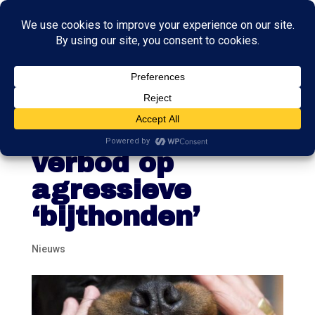
Minister
overweegt
verbod op
agressieve
‘bijthonden’
Nieuws