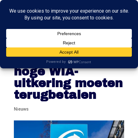
Minister: onzeker
of mensen te
hoge WIA-
uitkering moeten
terugbetalen
Nieuws