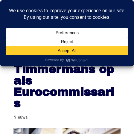
Minister
Hoekstra volgt
Timmermans op
als
Eurocommissari
s
Nieuws