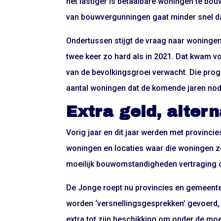
het lastiger is betaalbare woningen te bo
van bouwvergunningen gaat minder snel d
Ondertussen stijgt de vraag naar woningen
twee keer zo hard als in 2021. Dat kwam v
van de bevolkingsgroei verwacht. Die progn
aantal woningen dat de komende jaren nodi
Extra geld, altern
Vorig jaar en dit jaar werden met provin
woningen en locaties waar die woningen z
moeilijk bouwomstandigheden vertraging op
De Jonge roept nu provincies en gemeenten 
worden ‘versnellingsgesprekken’ gevoerd, ze
extra tot zijn beschikking om onder de m