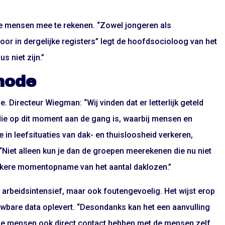
ie mensen mee te rekenen. “Zowel jongeren als
 in dergelijke registers” legt de hoofdsocioloog van het
s niet zijn.”
hode
 Directeur Wiegman: “Wij vinden dat er letterlijk geteld
die op dit moment aan de gang is, waarbij mensen en
 in leefsituaties van dak- en thuisloosheid verkeren,
 “Niet alleen kun je dan de groepen meerekenen die nu niet
ijkere momentopname van het aantal daklozen.”
 arbeidsintensief, maar ook foutengevoelig. Het wijst erop
uwbare data oplevert. “Desondanks kan het een aanvulling
die mensen ook direct contact hebben met de mensen zelf