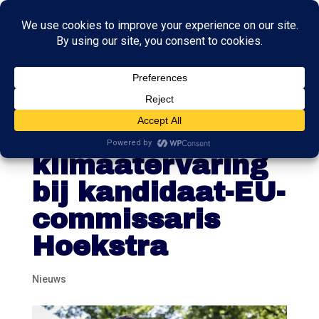
Milieuorganisati
es missen
klimaatervaring
bij kandidaat-EU-
commissaris
Hoekstra
Nieuws