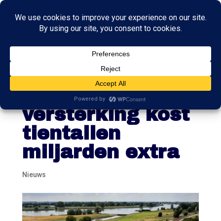
Meer dijken
voldoen niet,
versterking kost
tientallen
miljarden extra
Nieuws