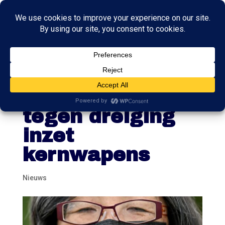
Medische wereld
verenigt zich
tegen dreiging
inzet
kernwapens
Nieuws