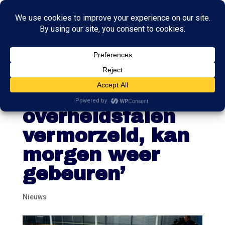
‘Levens van
mensen door
overheidsfalen
vermorzeld, kan
morgen weer
gebeuren’
Nieuws