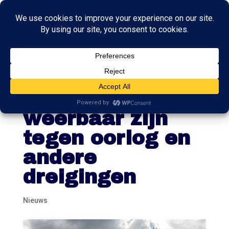
Land moet van
kabinet sneller
weerbaar zijn
tegen oorlog en
andere
dreigingen
Nieuws