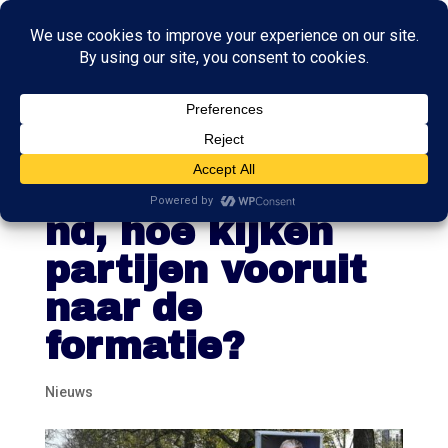
Laatste
campagneweeke
nd, hoe kijken
partijen vooruit
naar de
formatie?
Nieuws