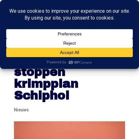
Kritische
reacties op
stoppen
krimpplan
Schiphol
Nieuws