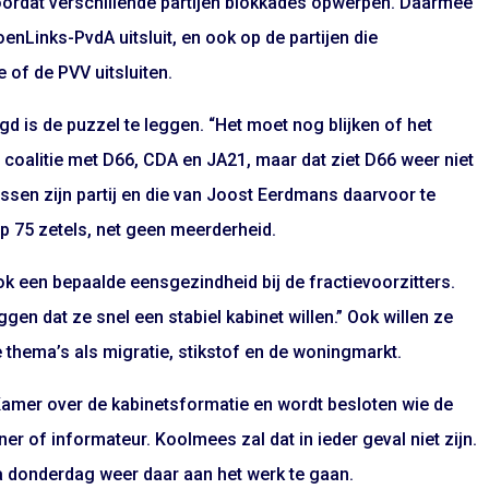
oordat verschillende partijen blokkades opwerpen. Daarmee
oenLinks-PvdA uitsluit, en ook op de partijen die
of de PVV uitsluiten.
agd is de puzzel te leggen. “Het moet nog blijken of het
en coalitie met D66, CDA en JA21, maar dat ziet D66 weer niet
tussen zijn partij en die van Joost Eerdmans daarvoor te
 op 75 zetels, net geen meerderheid.
k een bepaalde eensgezindheid bij de fractievoorzitters.
eggen dat ze snel een stabiel kabinet willen.” Ook willen ze
 thema’s als migratie, stikstof en de woningmarkt.
mer over de kabinetsformatie en wordt besloten wie de
r of informateur. Koolmees zal dat in ieder geval niet zijn.
na donderdag weer daar aan het werk te gaan.