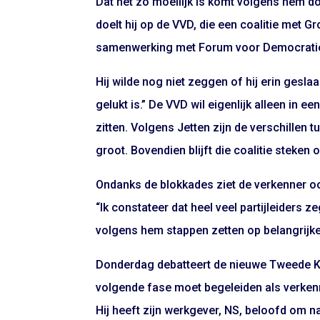
Dat het zo moeilijk is komt volgens hem d
doelt hij op de VVD, die een coalitie met Gr
samenwerking met Forum voor Democratie 
Hij wilde nog niet zeggen of hij erin gesla
gelukt is.” De VVD wil eigenlijk alleen in e
zitten. Volgens Jetten zijn de verschillen 
groot. Bovendien blijft die coalitie steken
Ondanks de blokkades ziet de verkenner oo
“Ik constateer dat heel veel partijleiders z
volgens hem stappen zetten op belangrijke
Donderdag debatteert de nieuwe Tweede Ka
volgende fase moet begeleiden als verkenne
Hij heeft zijn werkgever, NS, beloofd om 