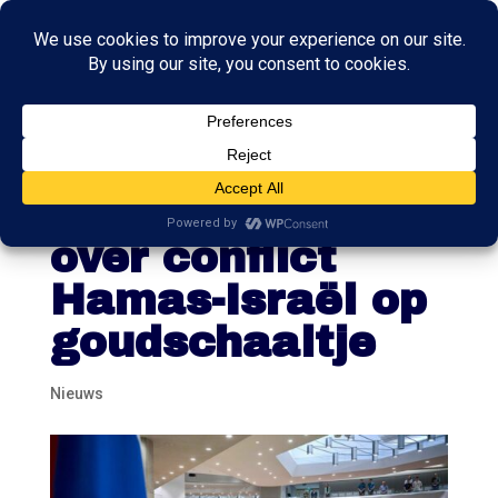
Kamerleden
wegen woorden
over conflict
Hamas-Israël op
goudschaaltje
Nieuws