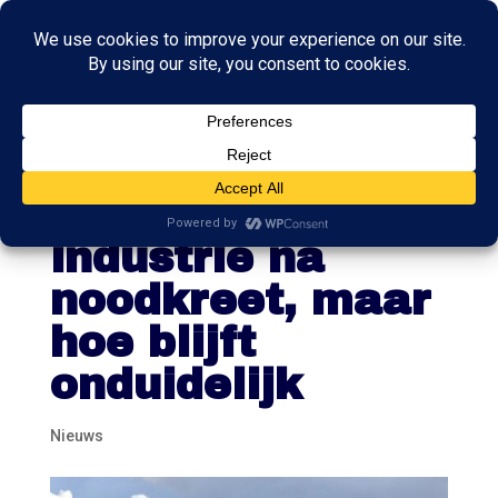
Kamer wil steun
Nederlandse
industrie na
noodkreet, maar
hoe blijft
onduidelijk
Nieuws