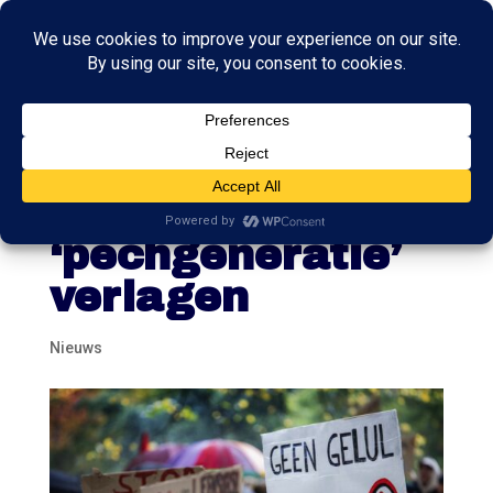
Kamer wil rente
op studieschuld
‘pechgeneratie’
verlagen
Nieuws