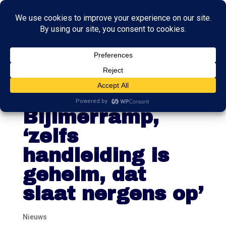
Kamer wil
inzage stukken
Bijlmerramp,
‘zelfs
handleiding is
geheim, dat
slaat nergens op’
Nieuws