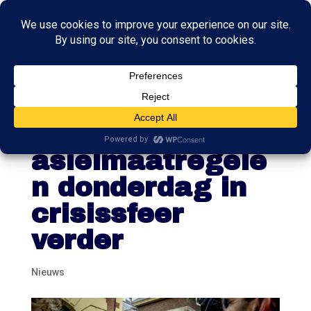
Kabinetsberaad
over nieuwe
asielmaatregele
n donderdag in
crisissfeer
verder
Nieuws