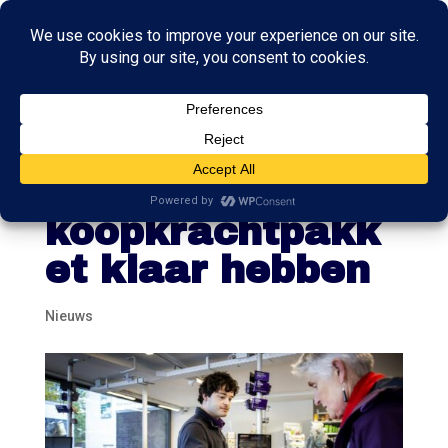
Kabinet wil nog
deze week
koopkrachtpakk
et klaar hebben
Nieuws