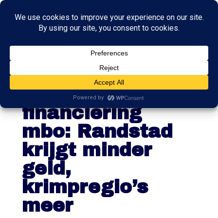
Kabinet wil
andere
financiering
mbo: Randstad
krijgt minder
geld,
krimpregio’s
meer