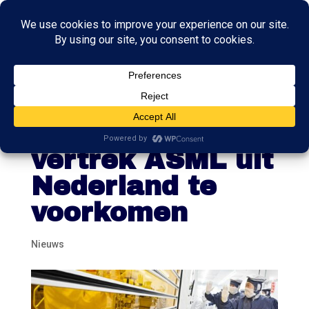
Kabinet werkt
aan plan om
vertrek ASML uit
Nederland te
voorkomen
Nieuws