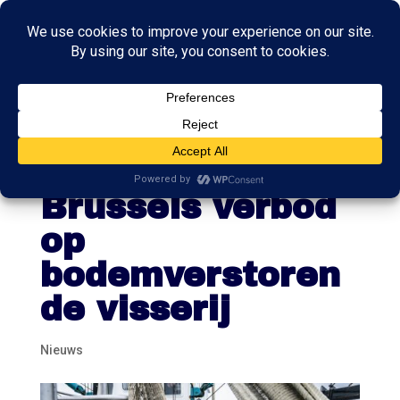
Kabinet verzet
zich tegen
Brussels verbod
op
bodemverstoren
de visserij
Nieuws