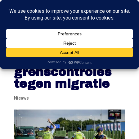
Kabinet: vanaf 9
december
grenscontroles
tegen migratie
Nieuws