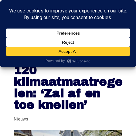
Kabinet trekt 28
miljard uit voor
120
klimaatmaatrege
len: ‘Zal af en
toe knellen’
Nieuws