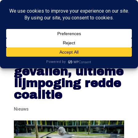
Kabinet-Schoof
was al bijna
gevallen, ultieme
lijmpoging redde
coalitie
Nieuws