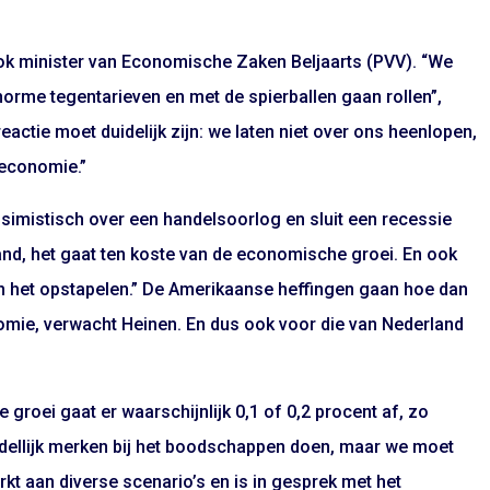
ook minister van Economische Zaken Beljaarts (PVV). “We
rme tegentarieven en met de spierballen gaan rollen”,
reactie moet duidelijk zijn: we laten niet over ons heenlopen,
economie.”
ssimistisch over een handelsoorlog en sluit een recessie
land, het gaat ten koste van de economische groei. En ook
 aan het opstapelen.” De Amerikaanse heffingen gaan hoe dan
mie, verwacht Heinen. En dus ook voor die van Nederland
roei gaat er waarschijnlijk 0,1 of 0,2 procent af, zo
iddellijk merken bij het boodschappen doen, maar we moet
erkt aan diverse scenario’s en is in gesprek met het