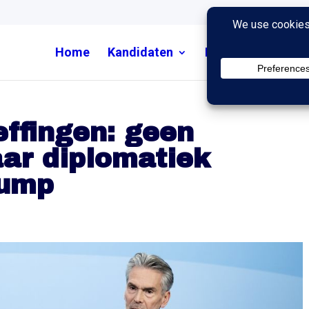
Home
Kandidaten
Nieuws
Uitzend
effingen: geen
aar diplomatiek
rump