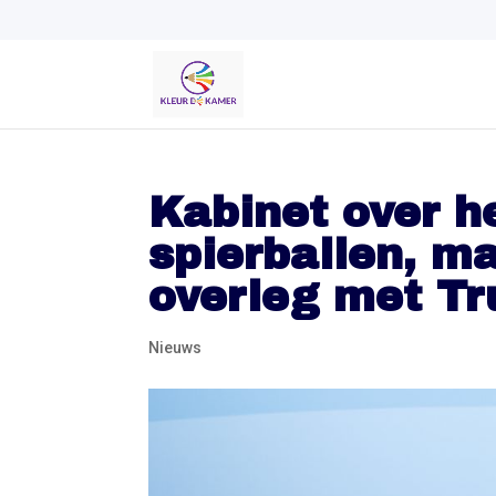
Kabinet over h
spierballen, m
overleg met T
Nieuws