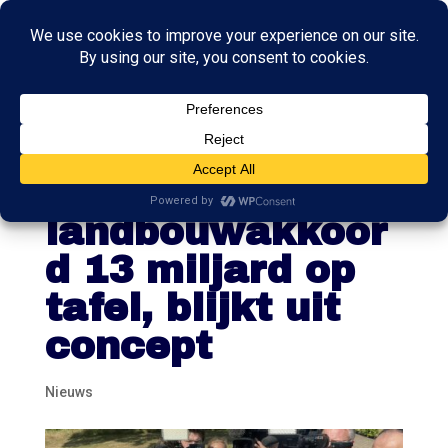
Kabinet legde
met
landbouwakkoor
d 13 miljard op
tafel, blijkt uit
concept
Nieuws