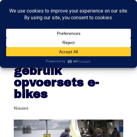
Kabinet komt
met verbod op
gebruik
opvoersets e-
bikes
Nieuws