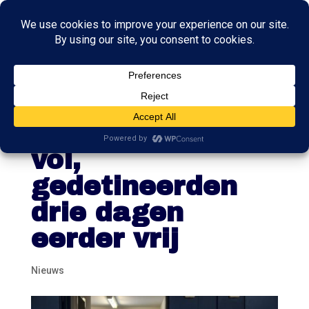
Kabinet:
gevangenissen
vol,
gedetineerden
drie dagen
eerder vrij
Nieuws