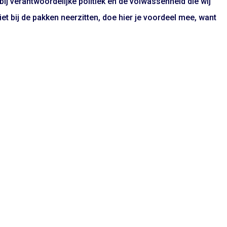
 bij verantwoordelijke politiek en de volwassenheid die wij
et bij de pakken neerzitten, doe hier je voordeel mee, want