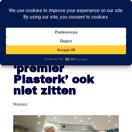
Jongeren van de
VVD zien
‘premier
Plasterk’ ook
niet zitten
Nieuws