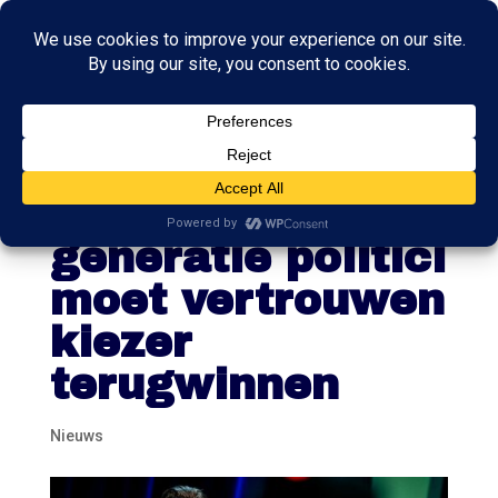
Jetten (D66):
nieuwe
generatie politici
moet vertrouwen
kiezer
terugwinnen
Nieuws