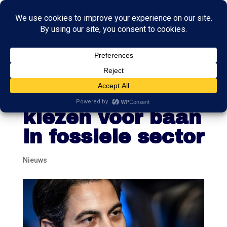
Jetten begrijpt
D66’ers niet die
kiezen voor baan
in fossiele sector
Nieuws