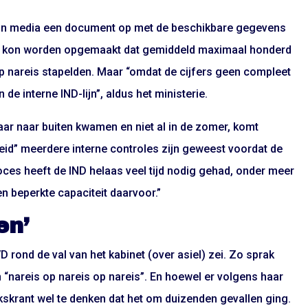
van media een document op met de beschikbare gegevens
it kon worden opgemaakt dat gemiddeld maximaal honderd
op nareis stapelden. Maar “omdat de cijfers geen compleet
de interne IND-lijn”, aldus het ministerie.
 jaar naar buiten kwamen en niet al in de zomer, komt
heid” meerdere interne controles zijn geweest voordat de
proces heeft de IND helaas veel tijd nodig gehad, onder meer
n beperkte capaciteit daarvoor.”
en’
 rond de val van het kabinet (over asiel) zei. Zo sprak
an “nareis op nareis op nareis”. En hoewel er volgens haar
lkskrant wel te denken dat het om duizenden gevallen ging.