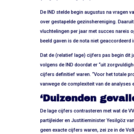
De IND stelde begin augustus na vragen 
over gestapelde gezinshereniging. Daaru
vluchtelingen per jaar met succes nareis 
beeld gaven is de nota niet geaccordeerd in 
Dat de (relatief lage) cijfers pas begin dit
volgens de IND doordat er “uit zorgvuldig
cijfers definitief waren. “Voor het totale 
vanwege de complexiteit van de analyses e
‘Duizenden gevall
De lage cijfers contrasteren met wat de VVD
partijleider en Justitieminister Yesilgöz v
geen exacte cijfers waren, zei ze in de Vo