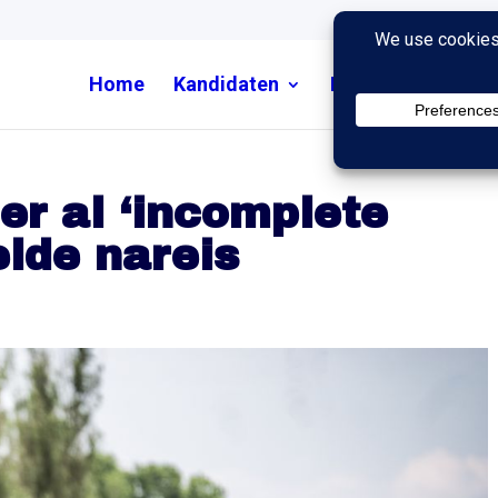
Home
Kandidaten
Nieuws
Uitzend
er al ‘incomplete
elde nareis