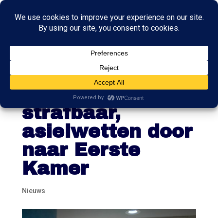
Hulp bij illegaal
verblijf niet
strafbaar,
asielwetten door
naar Eerste
Kamer
Nieuws