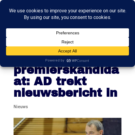
Hoogervorst
geen
premierskandida
at: AD trekt
nieuwsbericht in
Nieuws