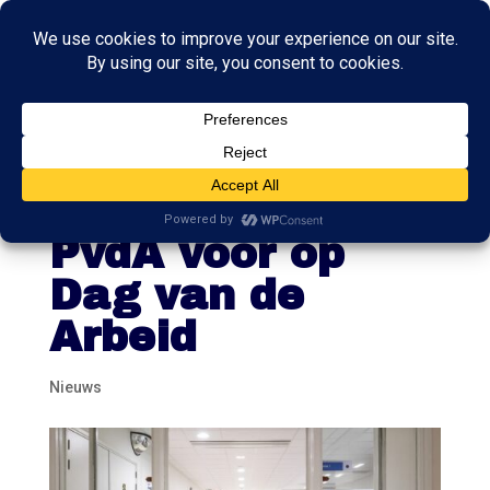
Hoger loon in de
zorg, stelt GL-
PvdA voor op
Dag van de
Arbeid
Nieuws