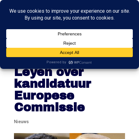
Hoekstra praat
met Von der
Leyen over
kandidatuur
Europese
Commissie
Nieuws