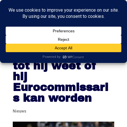
Hoekstra moet
langer wachten
tot hij weet of
hij
Eurocommissari
s kan worden
Nieuws