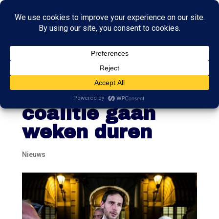
Hoekstra:
besprekingen in
coalitie gaan
weken duren
Nieuws