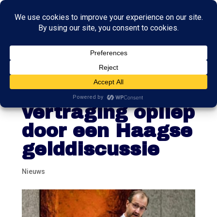
Hoe de hulp voor
Groningen
vertraging opliep
door een Haagse
gelddiscussie
Nieuws