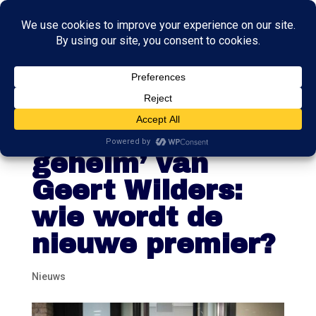
Het ‘best
bewaarde
geheim’ van
Geert Wilders:
wie wordt de
nieuwe premier?
Nieuws