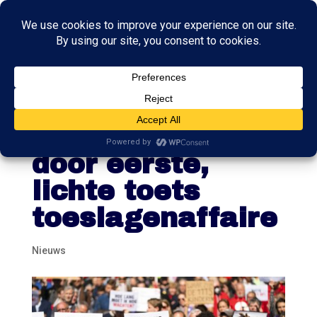
Helft
aanmelders niet
door eerste,
lichte toets
toeslagenaffaire
Nieuws