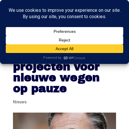
Harbers:
veertien
projecten voor
nieuwe wegen
op pauze
Nieuws