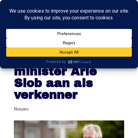
Haagse raad
stelt oud-
minister Arie
Slob aan als
verkenner
Nieuws