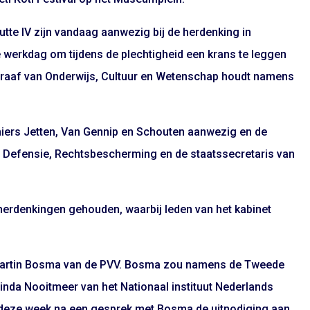
utte IV zijn vandaag aanwezig bij de herdenking in
e werkdag om tijdens de plechtigheid een krans te leggen
kgraaf van Onderwijs, Cultuur en Wetenschap houdt namens
miers Jetten, Van Gennip en Schouten aanwezig en de
e, Defensie, Rechtsbescherming en de staatssecretaris van
herdenkingen gehouden, waarbij leden van het kabinet
 Martin Bosma van de PVV. Bosma zou namens de Tweede
inda Nooitmeer van het Nationaal instituut Nederlands
k deze week na een gesprek met Bosma de uitnodiging aan