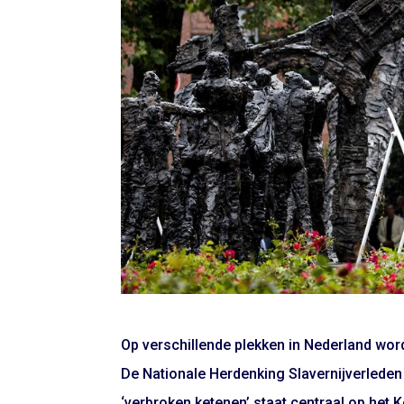
Op verschillende plekken in Nederland word
De Nationale Herdenking Slavernijverleden 
‘verbroken ketenen’ staat centraal op het K