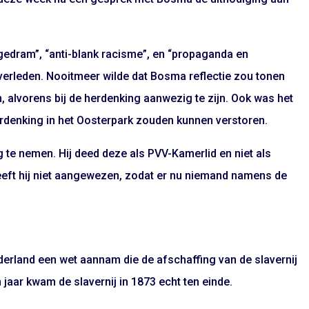
jgedram”, “anti-blank racisme”, en “propaganda en
ijverleden. Nooitmeer wilde dat Bosma reflectie zou tonen
 alvorens bij de herdenking aanwezig te zijn. Ook was het
rdenking in het Oosterpark zouden kunnen verstoren.
g te nemen. Hij deed deze als PVV-Kamerlid en niet als
heeft hij niet aangewezen, zodat er nu niemand namens de
derland een wet aannam die de afschaffing van de slavernij
jaar kwam de slavernij in 1873 echt ten einde.