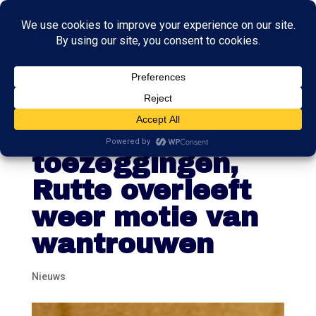
Groningers naar
huis met
toezeggingen,
Rutte overleeft
weer motie van
wantrouwen
Nieuws